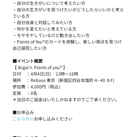
・自分の生きがいについて考えたい方
・自分の生きがいを見つけたいがどうしたらいいかと考え
ている方
・自分自身と対話してみたい方
・何かを変えたいと考えている方
・モヤモヤしているけど動き出したい方
・Points of You®︎のカードを体験し、新しい視点を見つけ
自己探究したい方
■イベント概要
【 Ikigai× Points of you®︎ 】
日付　 ：4月4日(日)　13時〜16時　
場所　 ：Rebase 東京（新宿区四谷本塩町４−40 ８F)
参加費 ：4,000円（税込）　
定員　 ：8名
＊当日のご返金はいたしかねますのでご了承ください。
■お申込み
こちらから
お申し込みください