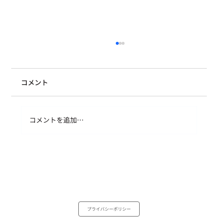
コメント
コメントを追加…
なぜPoints of Youは、言葉になっていな
かったものに光をあてられるのか
プライバシーポリシー