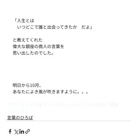
「人生とは
　いつどこで誰と出会ってきたか　だよ」
と教えてくれた
偉大な銀座の商人の言葉を
思い出したのでした。
明日から10月、
あなたによき風が吹きますように。。。
マネジメント
内省
マインドセット
タイミング
出会い
銀座
ドラッカー
言葉のひろば