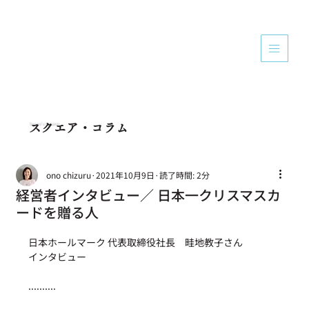
Square's Column
スクエア・コラム
ono chizuru
2021年10月9日
読了時間: 2分
経営者インタビュー／ 日本一クリスマスカ
ードを贈る人
日本ホールマーク 代表取締役社長　畦地教子さん
インタビュー
..........