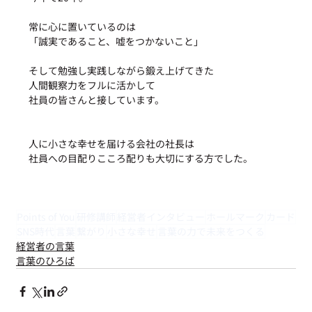
常に心に置いているのは
「誠実であること、嘘をつかないこと」
そして勉強し実践しながら鍛え上げてきた
人間観察力をフルに活かして
社員の皆さんと接しています。
人に小さな幸せを届ける会社の社長は
社員への目配りこころ配りも大切にする方でした。
Points of You
研修講師
経営者インタビュー
ホールマーク
カード
SNS時代
言葉
繋がり
小さな幸せ
言葉の力で未来をつくる
経営者の言葉
言葉のひろば