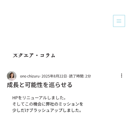
Square's Column
スクエア・コラム
ono chizuru
2025年8月22日
読了時間: 2分
成長と可能性を巡らせる
HPをリニューアルしました。
そしてこの機会に
弊社のミッションを
少しだけブラッシュアップしました。