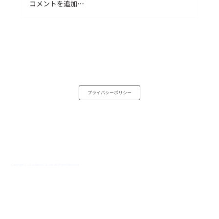
コメントを追加…
“現状の外側”な体験ーインドひとり旅
プライバシーポリシー
Copyright (C) 2025 Square Co.,Ltd. All Rights Reserved.