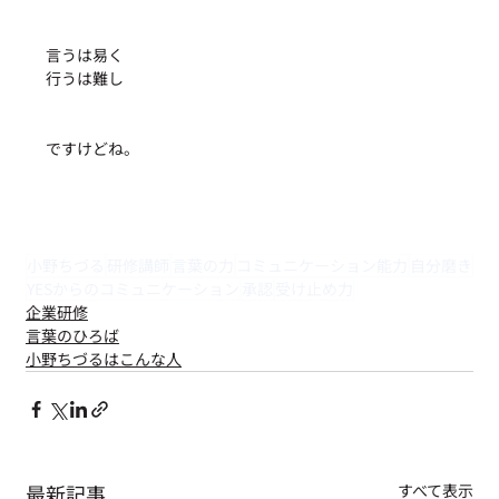
言うは易く
行うは難し
ですけどね。
小野ちづる
研修講師
言葉の力
コミュニケーション能力
自分磨き
YESからのコミュニケーション
承認
受け止め力
企業研修
言葉のひろば
小野ちづるはこんな人
最新記事
すべて表示