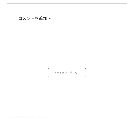
コメントを追加…
“現状の外側”な体験ーインドひとり旅
プライバシーポリシー
Copyright (C) 2025 Square Co.,Ltd. All Rights Reserved.