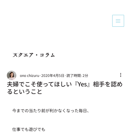
Square's Column
スクエア・コラム
ono chizuru
2020年4月5日
読了時間: 2分
夫婦でこそ使ってほしい『Yes』相手を認め
るということ
今までの当たり前が利かなくなった毎日、
仕事でも遊びでも