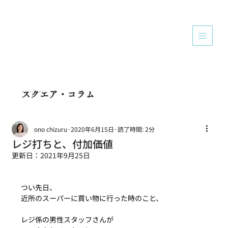
Square's Column
スクエア・コラム
ono chizuru
2020年6月15日
読了時間: 2分
レジ打ちと、付加価値
更新日：
2021年9月25日
つい先日、
近所のスーパーに買い物に行った時のこと、
レジ係の男性スタッフさんが